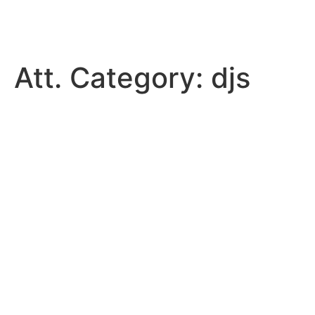
Ir
al
contenido
Att. Category:
djs